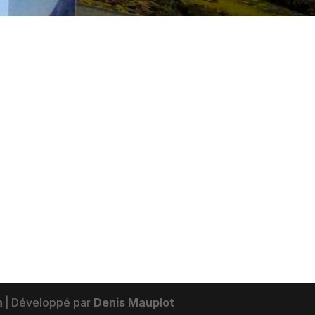
n
|
Développé par
Denis Mauplot