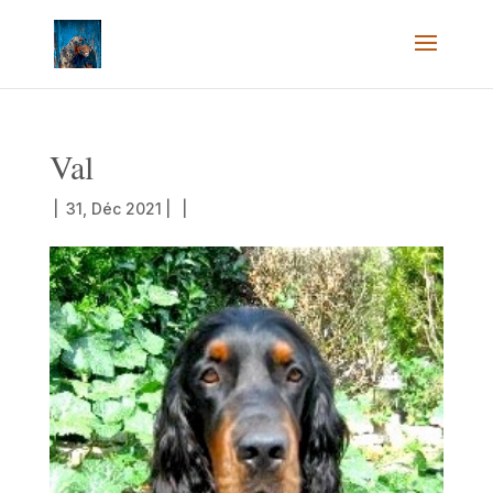
Val
|
31, Déc 2021
|
|