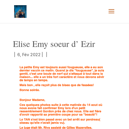
Elise Emy soeur d’ Ezir
|
6, Fév 2022
|
|