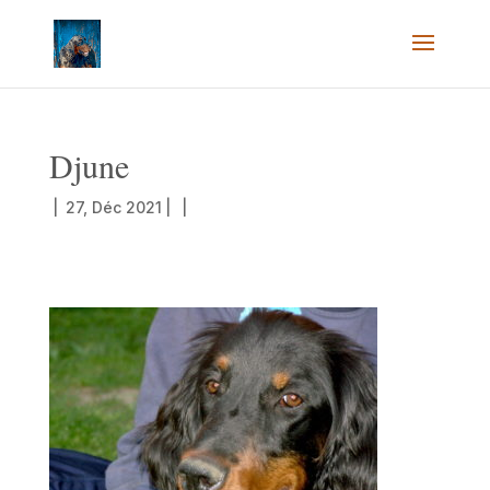
Djune
|
27, Déc 2021
|
|