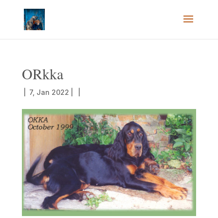
ORkka
|
7, Jan 2022
|
|