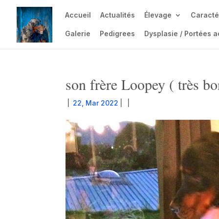
Accueil
Actualités
Élevage
Caracté
Galerie
Pedigrees
Dysplasie / Portées a
son frère Loopey ( très bo
|
22, Mar 2022
|
|