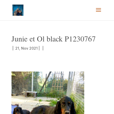
Junie et Ol black P1230767
|
21, Nov 2021
|
|