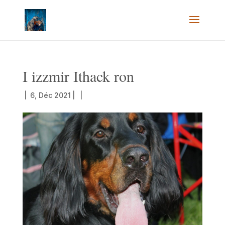
I izzmir Ithack ron
|
6, Déc 2021
|
|