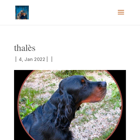
thalès
|
4, Jan 2022
|
|