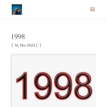
1998
|
14, Fév 2022
|
|