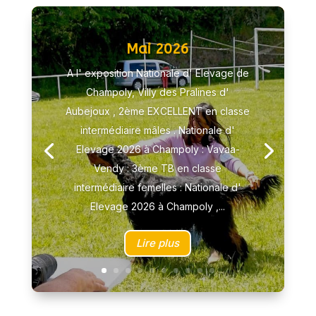
Mai 2026
A l' exposition Nationale d' Elevage de
Champoly, Villy des Pralines d'
Aubejoux , 2ème EXCELLENT en classe
intermédiaire mâles . Nationale d'
Elevage 2026 à Champoly : Vavaa-
Vendy : 3ème TB en classe
intermédiaire femelles : Nationale d'
Elevage 2026 à Champoly ,...
Lire plus