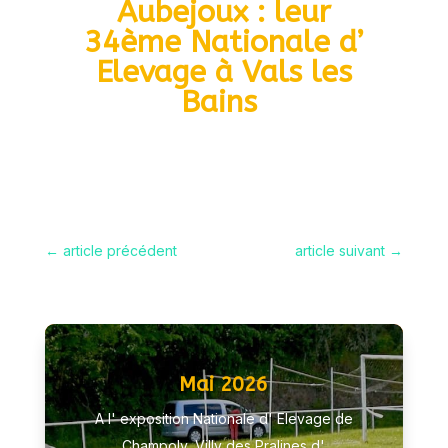
Aubejoux : leur
34ème Nationale d’
Elevage à Vals les
Bains
←
article précédent
article suivant
→
Mai 2026
A l' exposition Nationale d' Elevage de
Champoly, Villy des Pralines d'