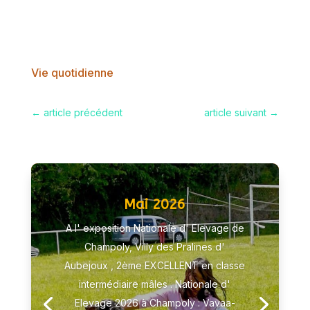
Vie quotidienne
←
article précédent
article suivant
→
Mai 2026
A l' exposition Nationale d' Elevage de
Champoly, Villy des Pralines d'
Aubejoux , 2ème EXCELLENT en classe
intermédiaire mâles . Nationale d'
Elevage 2026 à Champoly : Vavaa-