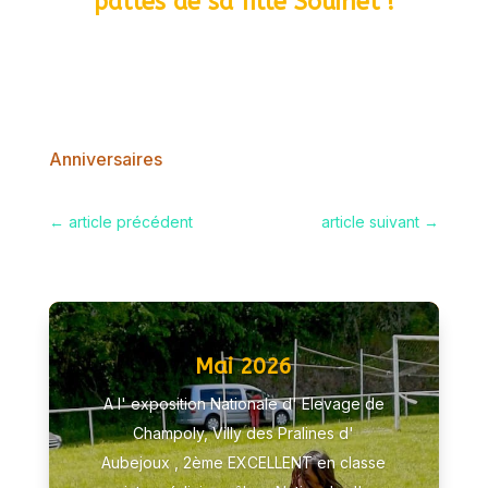
pattes de sa fille Souinet !
Anniversaires
←
article précédent
article suivant
→
Mai 2026
A l' exposition Nationale d' Elevage de
Champoly, Villy des Pralines d'
Aubejoux , 2ème EXCELLENT en classe