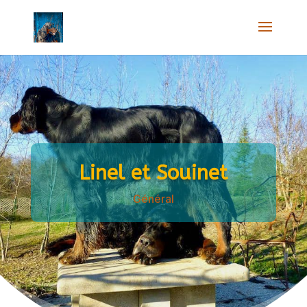
Linel et Souinet
Général