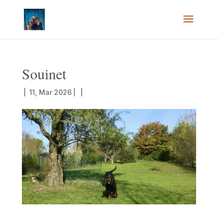
Souinet
|
11, Mar 2026
|
|